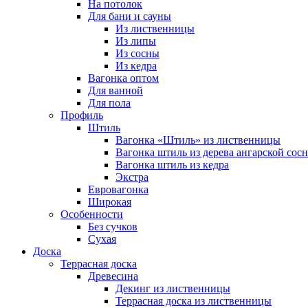
На потолок
Для бани и сауны
Из лиственницы
Из липы
Из сосны
Из кедра
Вагонка оптом
Для ванной
Для пола
Профиль
Штиль
Вагонка «Штиль» из лиственницы
Вагонка штиль из дерева ангарской сос
Вагонка штиль из кедра
Экстра
Евровагонка
Широкая
Особенности
Без сучков
Сухая
Доска
Террасная доска
Древесина
Декинг из лиственницы
Террасная доска из лиственницы