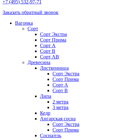
+7 (495) 532-97-71
Заказать обратный звонок
Вагонка
Сорт
Сорт Экстра
Сорт Прима
Сорт A
Сорт В
Сорт AB
Древесина
Лиственница
Сорт Экстра
Сорт Прима
Сорт А
Сорт В
Липа
2 метра
3 метра
Кедр
Ангарская сосна
Cорт Экстра
Сорт Прима
Сосна/ель