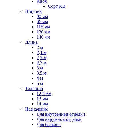
Хвоя
Сорт AB
Ширина
90 мм
96 мм
115 мм
120 мм
140 мм
Длина
2 м
2,4 м
2,5 м
2,7 м
3 м
3,5 м
4 м
6 м
Толщина
12,5 мм
13 мм
14 мм
Назначение
Для внутренней отделки
Для наружной отделки
Для балкона