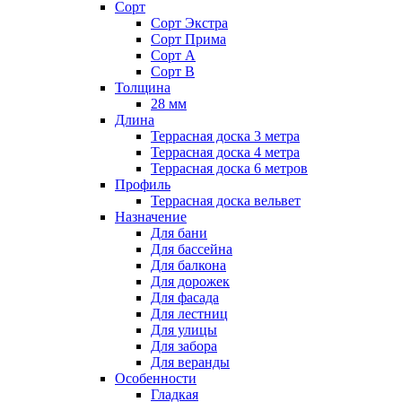
Сорт
Сорт Экстра
Сорт Прима
Сорт А
Сорт В
Толщина
28 мм
Длина
Террасная доска 3 метра
Террасная доска 4 метра
Террасная доска 6 метров
Профиль
Террасная доска вельвет
Назначение
Для бани
Для бассейна
Для балкона
Для дорожек
Для фасада
Для лестниц
Для улицы
Для забора
Для веранды
Особенности
Гладкая