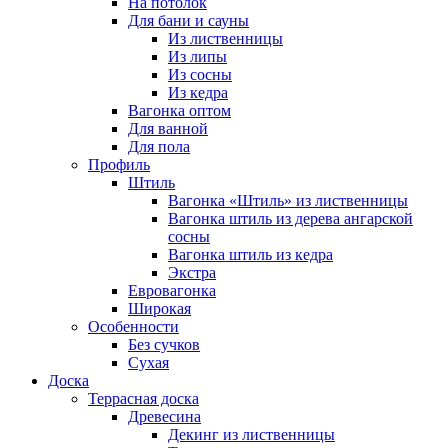
На потолок
Для бани и сауны
Из лиственницы
Из липы
Из сосны
Из кедра
Вагонка оптом
Для ванной
Для пола
Профиль
Штиль
Вагонка «Штиль» из лиственницы
Вагонка штиль из дерева ангарской
сосны
Вагонка штиль из кедра
Экстра
Евровагонка
Широкая
Особенности
Без сучков
Сухая
Доска
Террасная доска
Древесина
Декинг из лиственницы