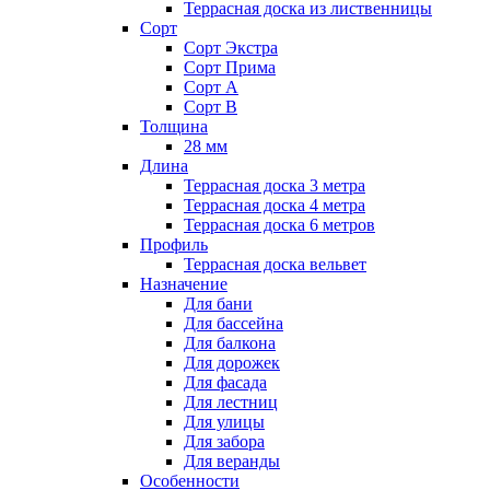
Террасная доска из лиственницы
Сорт
Сорт Экстра
Сорт Прима
Сорт А
Сорт В
Толщина
28 мм
Длина
Террасная доска 3 метра
Террасная доска 4 метра
Террасная доска 6 метров
Профиль
Террасная доска вельвет
Назначение
Для бани
Для бассейна
Для балкона
Для дорожек
Для фасада
Для лестниц
Для улицы
Для забора
Для веранды
Особенности