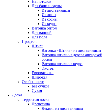
На потолок
Для бани и сауны
Из лиственницы
Из липы
Из сосны
Из кедра
Вагонка оптом
Для ванной
Для пола
Профиль
Штиль
Вагонка «Штиль» из лиственницы
Вагонка штиль из дерева ангарской
сосны
Вагонка штиль из кедра
Экстра
Евровагонка
Широкая
Особенности
Без сучков
Сухая
Доска
Террасная доска
Древесина
Декинг из лиственницы