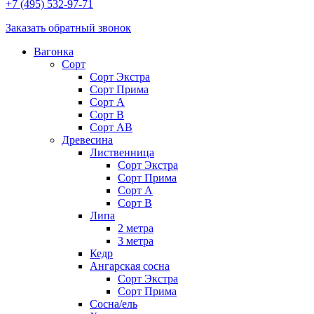
+7 (495) 532-97-71
Заказать обратный звонок
Вагонка
Сорт
Сорт Экстра
Сорт Прима
Сорт A
Сорт В
Сорт AB
Древесина
Лиственница
Сорт Экстра
Сорт Прима
Сорт А
Сорт В
Липа
2 метра
3 метра
Кедр
Ангарская сосна
Cорт Экстра
Сорт Прима
Сосна/ель