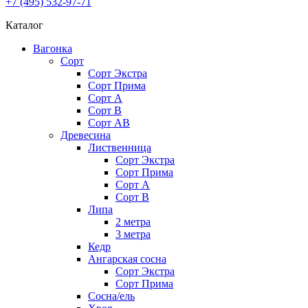
+7 (495) 532-97-71
Каталог
Вагонка
Сорт
Сорт Экстра
Сорт Прима
Сорт A
Сорт В
Сорт AB
Древесина
Лиственница
Сорт Экстра
Сорт Прима
Сорт А
Сорт В
Липа
2 метра
3 метра
Кедр
Ангарская сосна
Cорт Экстра
Сорт Прима
Сосна/ель