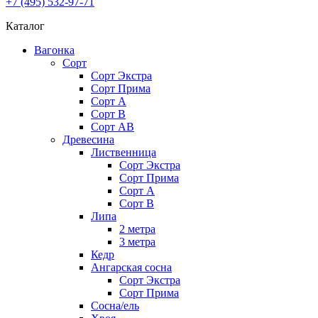
+7 (495) 532-97-71
Каталог
Вагонка
Сорт
Сорт Экстра
Сорт Прима
Сорт A
Сорт В
Сорт AB
Древесина
Лиственница
Сорт Экстра
Сорт Прима
Сорт А
Сорт В
Липа
2 метра
3 метра
Кедр
Ангарская сосна
Cорт Экстра
Сорт Прима
Сосна/ель