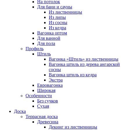
На потолок
Для бани и сауны
Из лиственницы
Из липы
Из сосны
Из кедра
Вагонка оптом
Для ванной
Для пола
Профиль
Штиль
Вагонка «Штиль» из лиственницы
Вагонка штиль из дерева ангарской
сосны
Вагонка штиль из кедра
Экстра
Евровагонка
Широкая
Особенности
Без сучков
Сухая
Доска
Террасная доска
Древесина
Декинг из лиственницы