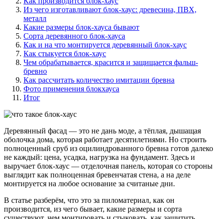
Как производится блок-хаус
Из чего изготавливают блок-хаус: древесина, ПВХ,
металл
Какие размеры блок-хауса бывают
Сорта деревянного блок-хауса
Как и на что монтируется деревянный блок-хаус
Как стыкуется блок-хаус
Чем обрабатывается, красится и защищается фальш-
бревно
Как рассчитать количество имитации бревна
Фото применения блокхауса
Итог
Деревянный фасад — это не дань моде, а тёплая, дышащая
оболочка дома, которая работает десятилетиями. Но строить
полноценный сруб из оцилиндрованного бревна готов далеко
не каждый: цена, усадка, нагрузка на фундамент. Здесь и
выручает блок-хаус — отделочная панель, которая со стороны
выглядит как полноценная бревенчатая стена, а на деле
монтируется на любое основание за считаные дни.
В статье разберём, что это за пиломатериал, как он
производится, из чего бывает, какие размеры и сорта
существуют, чем монтировать и стыковать, как защитить