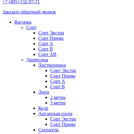
+7 (495) 532-97-71
Заказать обратный звонок
Вагонка
Сорт
Сорт Экстра
Сорт Прима
Сорт A
Сорт В
Сорт AB
Древесина
Лиственница
Сорт Экстра
Сорт Прима
Сорт А
Сорт В
Липа
2 метра
3 метра
Кедр
Ангарская сосна
Cорт Экстра
Сорт Прима
Сосна/ель