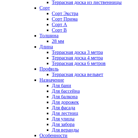
Террасная доска из лиственницы
Сорт
Сорт Экстра
Сорт Прима
Сорт А
Сорт В
Толщина
28 мм
Длина
Террасная доска 3 метра
Террасная доска 4 метра
Террасная доска 6 метров
Профиль
Террасная доска вельвет
Назначение
Для бани
Для бассейна
Для балкона
Для дорожек
Для фасада
Для лестниц
Для улицы
Для забора
Для веранды
Особенности