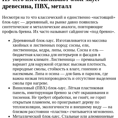
древесина, ПВХ, металл
Несмотря на то что классический и единственно «настоящий»
блок-хаус — деревянный, на рынке давно появились
синтетические и металлические аналоги, повторяющие
профиль бревна. Их часто называют сайдингом «под бревно».
Деревянный блок-хаус. Изготавливается из массива
хвойных и лиственных пород: сосны, ели,
лиственницы, кедра, липы, осины. Сосна и ель —
бюджетная классика для интерьеров и фасадов в
умеренном климате. Лиственница — премиальный
вариант для наружной отделки: высокая плотность,
природные смолы, стойкость к влаге, гниению и
насекомым. Липа и осина — для бань и парилок, где
важна низкая теплопроводность и отсутствие выделения
смолы при нагреве.
Виниловый (ПВХ) блок-хаус. Лёгкая пластиковая
панель, имитирующая бревно за счёт окрашивания и
тиснения. Не требует обработки, не гниёт, не горит
открытым пламенем, но проигрывает дереву по
теплоизоляции, экологичности и внешнему виду — на
близком расстоянии «пластик» считывается мгновенно.
Металлический блок-хаус. Стальные или алюминиевые