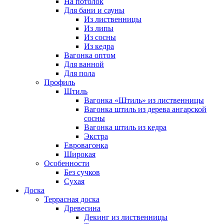
На потолок
Для бани и сауны
Из лиственницы
Из липы
Из сосны
Из кедра
Вагонка оптом
Для ванной
Для пола
Профиль
Штиль
Вагонка «Штиль» из лиственницы
Вагонка штиль из дерева ангарской
сосны
Вагонка штиль из кедра
Экстра
Евровагонка
Широкая
Особенности
Без сучков
Сухая
Доска
Террасная доска
Древесина
Декинг из лиственницы