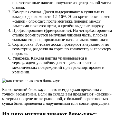
и качественные панели получают из центральной части
ствола.
Камерная сушка. Доски выдерживают в сушильных
камерах до влажности 12–16%. Этап критически важен:
«сырой» блок-хаус после монтажа поведёт, между
ламелями появятся щели, а крепёж выдавит наружу.
Профилирование (фрезерование). На четырёхстороннем
станке формируется выпуклая лицевая часть, плоская
тыльная сторона, продольные пазы и замок «шип-паз».
Сортировка. Готовые доски проверяют визуально и по
геометрии, разделяя на сорта по количеству и характеру
пороков.
Упаковка. Каждая партия упаковывается в
термоусадочную плёнку для защиты от влаги и
механических повреждений при транспортировке и
хранении.
Качественный блок-хаус — это всегда сухая древесина с
точной геометрией. Если на складе вам предлагают «свежий»
материал по цене ниже рыночной, с большой вероятностью
сушка была проведена с нарушениями или вовсе пропущена.
Из чего изготавливают блок-хаус: