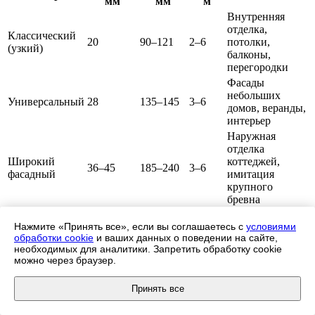
мм
мм
м
Внутренняя
отделка,
Классический
20
90–121
2–6
потолки,
(узкий)
балконы,
перегородки
Фасады
небольших
Универсальный
28
135–145
3–6
домов, веранды,
интерьер
Наружная
отделка
Широкий
коттеджей,
36–45
185–240
3–6
фасадный
имитация
крупного
бревна
Нажмите «Принять все», если вы соглашаетесь с
условиями
обработки cookie
и ваших данных о поведении на сайте,
Чем шире и толще панель, тем убедительнее она имитирует
необходимых для аналитики. Запретить обработку cookie
настоящее бревно и тем устойчивее ведёт себя на улице под
можно через браузер.
действием солнца, влаги и перепадов температур. Узкие
тонкие ламели визуально перегружают небольшие
помещения, поэтому для интерьера их подбирают сдержанно
Принять все
— например, 20×96 мм или 20×121 мм. Для внешней отделки
оптимум — 28×140 или 36×190 мм, а максимально близкую к