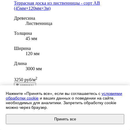
Террасная доска из лиственницы - сорт AB
(45мм×120мм×3м)
Древесина
Лиственница
Толщина
45 мм
Ширина
120 мм
Длина
3000 мм
2
3250 руб/м
В корзину
Нажмите «Принять все», если вы соглашаетесь с
условиями
обработки cookie
и ваших данных о поведении на сайте,
Террасная доска из лиственницы - сорт B
необходимых для аналитики. Запретить обработку cookie
(45мм×120мм×4м)
можно через браузер.
Древесина
Принять все
Лиственница