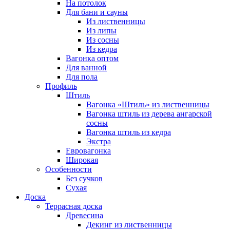
На потолок
Для бани и сауны
Из лиственницы
Из липы
Из сосны
Из кедра
Вагонка оптом
Для ванной
Для пола
Профиль
Штиль
Вагонка «Штиль» из лиственницы
Вагонка штиль из дерева ангарской
сосны
Вагонка штиль из кедра
Экстра
Евровагонка
Широкая
Особенности
Без сучков
Сухая
Доска
Террасная доска
Древесина
Декинг из лиственницы