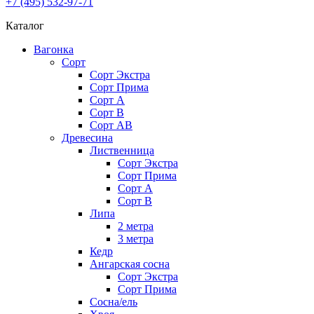
+7 (495) 532-97-71
Каталог
Вагонка
Сорт
Сорт Экстра
Сорт Прима
Сорт A
Сорт В
Сорт AB
Древесина
Лиственница
Сорт Экстра
Сорт Прима
Сорт А
Сорт В
Липа
2 метра
3 метра
Кедр
Ангарская сосна
Cорт Экстра
Сорт Прима
Сосна/ель