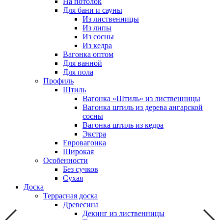
На потолок
Для бани и сауны
Из лиственницы
Из липы
Из сосны
Из кедра
Вагонка оптом
Для ванной
Для пола
Профиль
Штиль
Вагонка «Штиль» из лиственницы
Вагонка штиль из дерева ангарской
сосны
Вагонка штиль из кедра
Экстра
Евровагонка
Широкая
Особенности
Без сучков
Сухая
Доска
Террасная доска
Древесина
Декинг из лиственницы