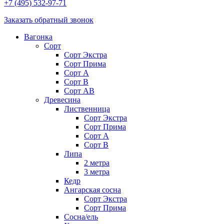
+7 (495) 532-97-71
Заказать обратный звонок
Вагонка
Сорт
Сорт Экстра
Сорт Прима
Сорт A
Сорт В
Сорт AB
Древесина
Лиственница
Сорт Экстра
Сорт Прима
Сорт А
Сорт В
Липа
2 метра
3 метра
Кедр
Ангарская сосна
Cорт Экстра
Сорт Прима
Сосна/ель