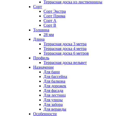
Террасная доска из лиственницы
Сорт
Сорт Экстра
Сорт Прима
Сорт А
Сорт В
Толщина
28 мм
Длина
Террасная доска 3 метра
Террасная доска 4 метра
Террасная доска 6 метров
Профиль
Террасная доска вельвет
Назначение
Для бани
Для бассейна
Для балкона
Для дорожек
Для фасада
Для лестниц
Для улицы
Для забора
Для веранды
Особенности