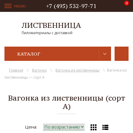
+7 (495) 532-97-71
МЕНЮ
ЛИСТВЕННИЦА
Пиломатериалы с доставкой
КАТАЛОГ
Главная
\
Вагонка
\
Вагонка из лиственницы
\
Вагонка из
лиственницы — сорт А
Вагонка из лиственницы (сорт
А)
Цена: