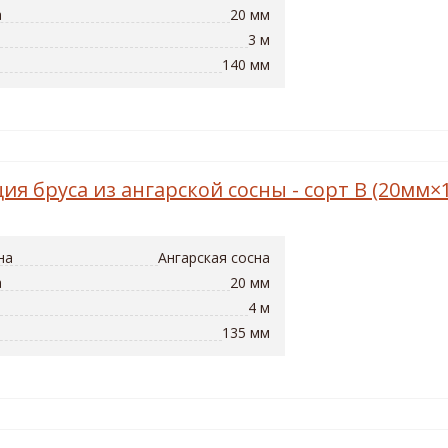
а
20 мм
3 м
140 мм
ия бруса из ангарской сосны - сорт B (20мм
на
Ангарская сосна
а
20 мм
4 м
135 мм