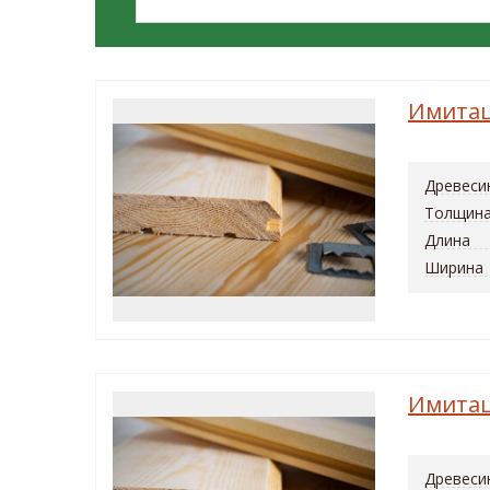
Имитац
Древеси
Толщин
Длина
Ширина
Имитац
Древеси