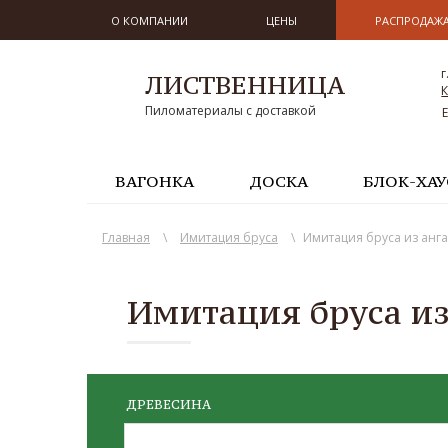
О КОМПАНИИ
ЦЕНЫ
РАСПРОДАЖ
г
ЛИСТВЕННИЦА
К
Пиломатериалы с доставкой
ВАГОНКА
ДОСКА
БЛОК-ХАУ
Главная
\
Имитация бруса
\
Имитация бруса из анг
Имитация бруса из
ДРЕВЕСИНА