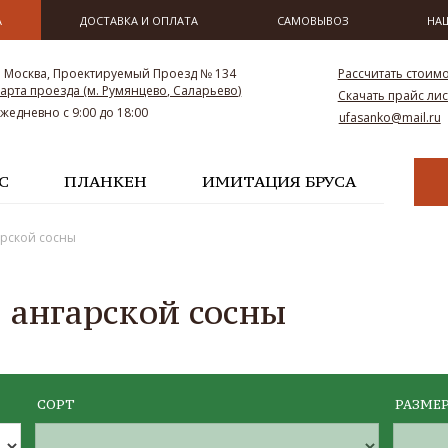
А
ДОСТАВКА И ОПЛАТА
САМОВЫВОЗ
НА
. Москва, Проектируемый Проезд № 134
Рассчитать стоим
арта проезда (м. Румянцево, Саларьево)
Скачать прайс лис
Ежедневно с 9:00 до 18:00
ufasanko@mail.ru
С
ПЛАНКЕН
ИМИТАЦИЯ БРУСА
арской сосны
 ангарской сосны
СОРТ
РАЗМЕ