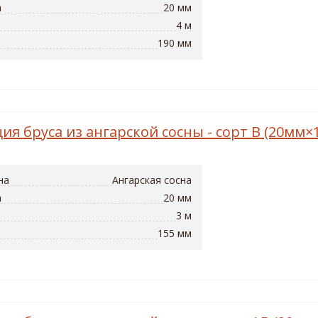
а
20 мм
4 м
190 мм
ия бруса из ангарской сосны - сорт B (20мм
на
Ангарская сосна
а
20 мм
3 м
155 мм