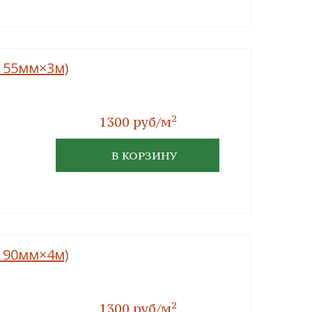
×155мм×3м)
2
1300 руб/м
В КОРЗИНУ
×190мм×4м)
2
1300 руб/м