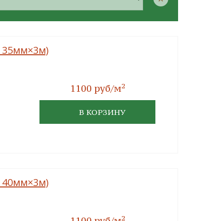
×135мм×3м)
2
1100 руб/м
В КОРЗИНУ
×140мм×3м)
2
1100 руб/м