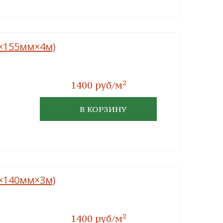
м×155мм×4м)
2
1400 руб/м
В КОРЗИНУ
м×140мм×3м)
2
1400 руб/м