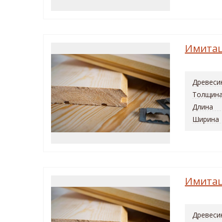
Имитац
Древеси
Толщин
Длина
Ширина
Имитац
Древеси