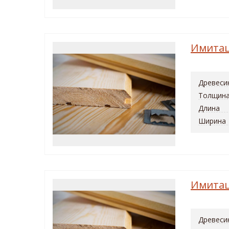
Имитац
Древеси
Толщин
Длина
Ширина
Имитац
Древеси