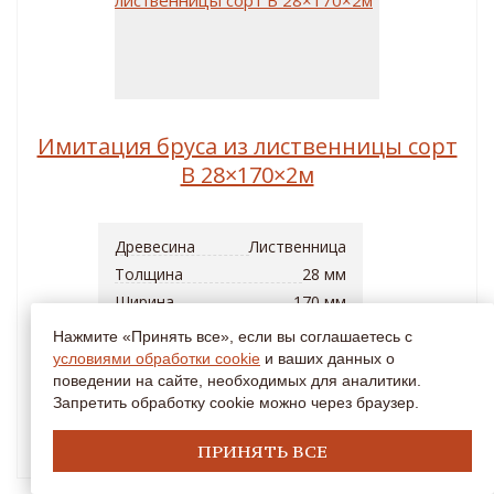
Имитация бруса из лиственницы сорт
B 28×170×2м
Древесина
Лиственница
Толщина
28 мм
Ширина
170 мм
Длина
2000 мм
Нажмите «Принять все», если вы соглашаетесь с
условиями обработки cookie
и ваших данных о
2
1350 руб/м
поведении на сайте, необходимых для аналитики.
Запретить обработку cookie можно через браузер.
В КОРЗИНУ
ПРИНЯТЬ ВСЕ