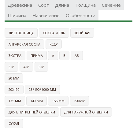
Древесина
Сорт
Длина
Толщина
Сечение
Ширина
Назначение
Особенности
ЛИСТВЕННИЦА
СОСНА И ЕЛЬ
ХВОЙНАЯ
АНГАРСКАЯ СОСНА
КЕДР
ЭКСТРА
ПРИМА
A
B
AB
3 М
4 М
6 М
20 ММ
20Х190
28*190*6000 ММ
135 ММ
140 ММ
155 ММ
190ММ
ДЛЯ ВНУТРЕННЕЙ ОТДЕЛКИ
ДЛЯ НАРУЖНОЙ ОТДЕЛКИ
СУХАЯ