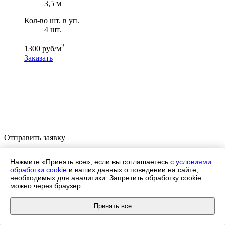
3,5 м
Кол-во шт. в уп.
4 шт.
2
1300 руб/м
Заказать
Отправить заявку
Для уточнения цены оставьте, пожалуйста, заявку или
Нажмите «Принять все», если вы соглашаетесь с
условиями
позвоните по телефону
+7 (495) 532-97-71
, и мы свяжемся с
обработки cookie
и ваших данных о поведении на сайте,
вами!
необходимых для аналитики. Запретить обработку cookie
можно через браузер.
Принять все