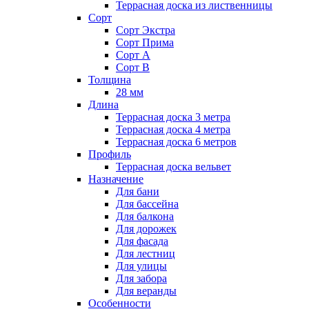
Террасная доска из лиственницы
Сорт
Сорт Экстра
Сорт Прима
Сорт А
Сорт В
Толщина
28 мм
Длина
Террасная доска 3 метра
Террасная доска 4 метра
Террасная доска 6 метров
Профиль
Террасная доска вельвет
Назначение
Для бани
Для бассейна
Для балкона
Для дорожек
Для фасада
Для лестниц
Для улицы
Для забора
Для веранды
Особенности