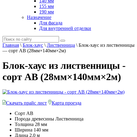
140 мм
155 мм
190 мм
Назначение
Для фасада
Для внутренней отделки
Главная
\
Блок-хаус
\
Лиственница
\
Блок-хаус из лиственницы
— сорт АВ (28мм×140мм×2м)
Блок-хаус из лиственницы -
сорт АВ (28мм×140мм×2м)
Скачать прайс лист
Карта проезда
Сорт
АВ
Порода древесины
Лиственница
Толщина
28 мм
Ширина
140 мм
Длина
2,0 м