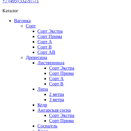
+7 (495) 532-97-71
Каталог
Вагонка
Сорт
Сорт Экстра
Сорт Прима
Сорт A
Сорт В
Сорт AB
Древесина
Лиственница
Сорт Экстра
Сорт Прима
Сорт А
Сорт В
Липа
2 метра
3 метра
Кедр
Ангарская сосна
Cорт Экстра
Сорт Прима
Сосна/ель