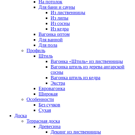
На потолок
Для бани и сауны
Из лиственницы
Из липы
Из сосны
Из кедра
Вагонка оптом
Для ванной
Для пола
Профиль
Штиль
Вагонка «Штиль» из лиственницы
Вагонка штиль из дерева ангарской
сосны
Вагонка штиль из кедра
Экстра
Евровагонка
Широкая
Особенности
Без сучков
Сухая
Доска
Террасная доска
Древесина
Декинг из лиственницы