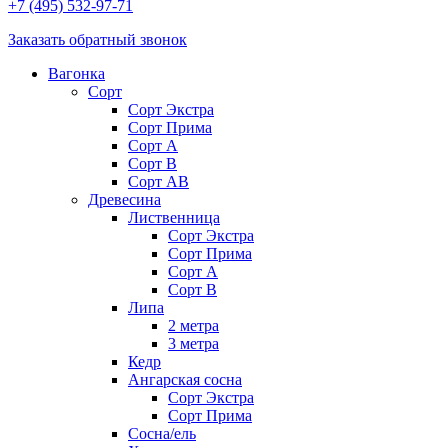
+7 (495) 532-97-71
Заказать обратный звонок
Вагонка
Сорт
Сорт Экстра
Сорт Прима
Сорт A
Сорт В
Сорт AB
Древесина
Лиственница
Сорт Экстра
Сорт Прима
Сорт А
Сорт В
Липа
2 метра
3 метра
Кедр
Ангарская сосна
Cорт Экстра
Сорт Прима
Сосна/ель