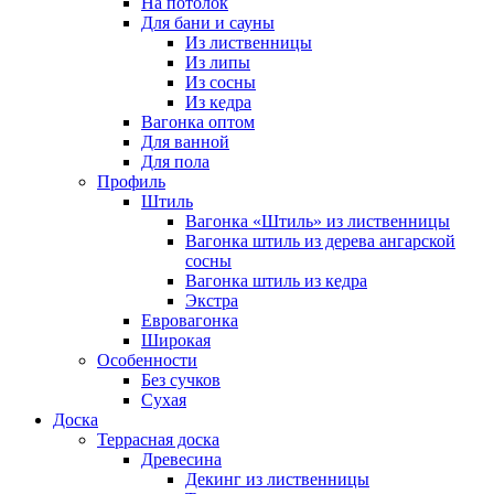
На потолок
Для бани и сауны
Из лиственницы
Из липы
Из сосны
Из кедра
Вагонка оптом
Для ванной
Для пола
Профиль
Штиль
Вагонка «Штиль» из лиственницы
Вагонка штиль из дерева ангарской
сосны
Вагонка штиль из кедра
Экстра
Евровагонка
Широкая
Особенности
Без сучков
Сухая
Доска
Террасная доска
Древесина
Декинг из лиственницы