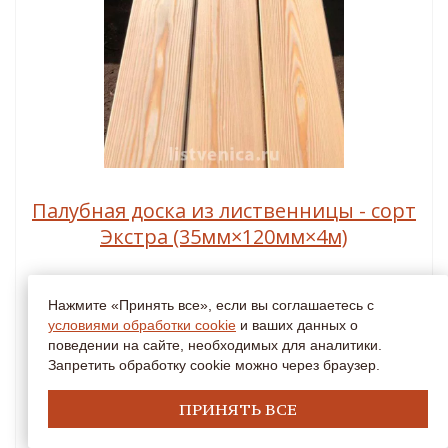
Палубная доска из лиственницы - сорт
Экстра (35мм×120мм×4м)
Древесина
Лиственница
Нажмите «Принять все», если вы соглашаетесь с
условиями обработки cookie
Толщина
и ваших данных о
35 мм
поведении на сайте, необходимых для аналитики.
Ширина
120 мм
Запретить обработку cookie можно через браузер.
Длина
4,0 м
ПРИНЯТЬ ВСЕ
2
4900 руб/м