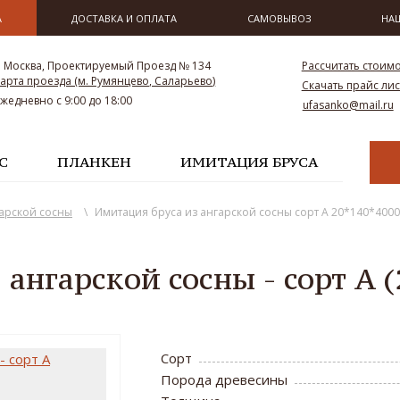
А
ДОСТАВКА И ОПЛАТА
САМОВЫВОЗ
НА
. Москва, Проектируемый Проезд № 134
Рассчитать стоим
арта проезда (м. Румянцево, Саларьево)
Скачать прайс лис
Ежедневно с 9:00 до 18:00
ufasanko@mail.ru
С
ПЛАНКЕН
ИМИТАЦИЯ БРУСА
гарской сосны
\
Имитация бруса из ангарской сосны сорт A 20*140*400
 ангарской сосны - сорт 
Сорт
Порода древесины