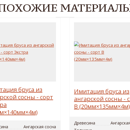
ПОХОЖИЕ МАТЕРИАЛ
ация бруса из
Имитация бруса из
рской сосны - сорт
ангарской сосны - 
тра
B (20мм×135мм×4м)
мм×140мм×4м)
Древесина
Ангарска
сина
Ангарская сосна