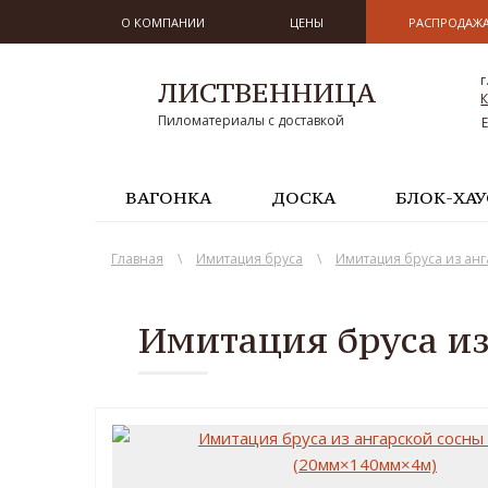
О КОМПАНИИ
ЦЕНЫ
РАСПРОДАЖ
г
ЛИСТВЕННИЦА
К
Пиломатериалы с доставкой
ВАГОНКА
ДОСКА
БЛОК-ХАУ
Главная
\
Имитация бруса
\
Имитация бруса из ан
Имитация бруса из