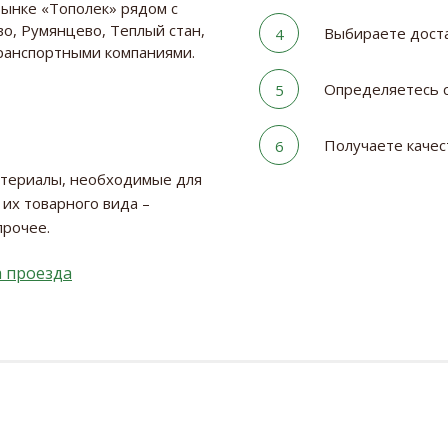
рынке «Тополек» рядом с
о, Румянцево, Теплый стан,
Выбираете дост
4
транспортными компаниями.
Определяетесь с
5
Получаете качес
6
атериалы, необходимые для
 их товарного вида –
прочее.
 проезда