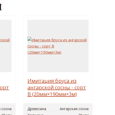
Ы
Имитация бруса из
сорт
ангарской сосны - сорт
B (20мм×190мм×3м)
я сосна
Древесина
Ангарская сосна