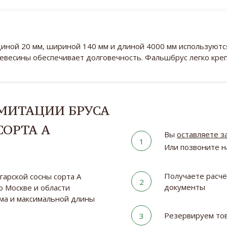
щиной 20 мм, шириной 140 мм и длиной 4000 мм используютс
ревесины обеспечивает долговечность. Фальшбрус легко кре
ИМИТАЦИИ БРУСА
СОРТА А
Вы
оставляете з
1
Или позвоните 
Получаете расчё
арской сосны сорта A
2
документы
 Москве и области
ема и максимальной длины
Резервируем тов
3