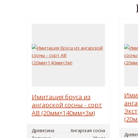
Имит
Имитация бруса из
анга
ангарской сосны - сорт
Экс
AB (20мм×140мм×3м)
(20
Древесина
Ангарская сосна
Древе