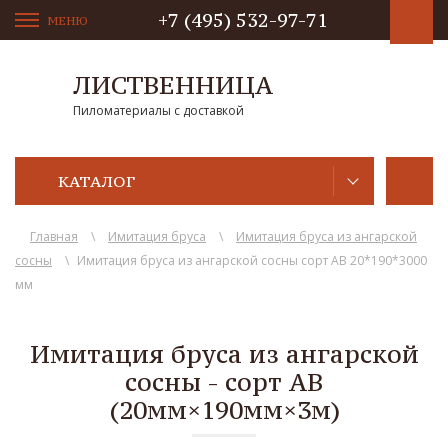
+7 (495) 532-97-71
МЕНЮ
ЛИСТВЕННИЦА
Пиломатериалы с доставкой
КАТАЛОГ
Главная
\
Имитация бруса
\
Имитация бруса из ангарской
сосны
\
Имитация бруса из ангарской сосны сорт AB 20*190*3000
мм
Имитация бруса из ангарской
сосны - сорт AB
(20мм×190мм×3м)