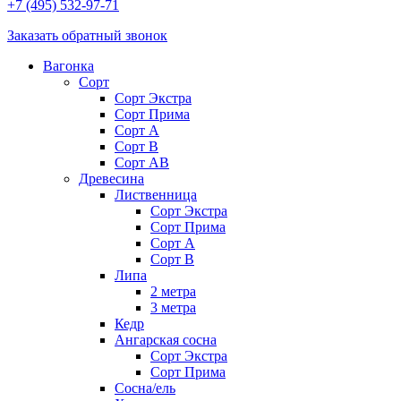
+7 (495) 532-97-71
Заказать обратный звонок
Вагонка
Сорт
Сорт Экстра
Сорт Прима
Сорт A
Сорт В
Сорт AB
Древесина
Лиственница
Сорт Экстра
Сорт Прима
Сорт А
Сорт В
Липа
2 метра
3 метра
Кедр
Ангарская сосна
Cорт Экстра
Сорт Прима
Сосна/ель