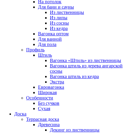
На потолок
Для бани и сауны
Из лиственницы
Из липы
Из сосны
Из кедра
Вагонка оптом
Для ванной
Для пола
Профиль
Штиль
Вагонка «Штиль» из лиственницы
Вагонка штиль из дерева ангарской
сосны
Вагонка штиль из кедра
Экстра
Евровагонка
Широкая
Особенности
Без сучков
Сухая
Доска
Террасная доска
Древесина
Декинг из лиственницы