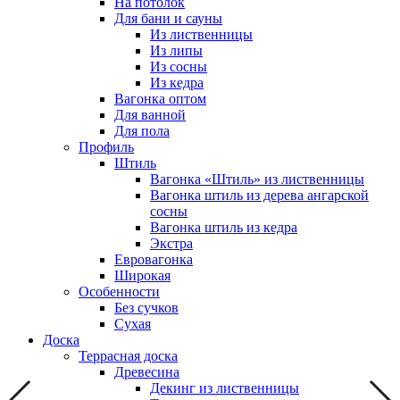
На потолок
Для бани и сауны
Из лиственницы
Из липы
Из сосны
Из кедра
Вагонка оптом
Для ванной
Для пола
Профиль
Штиль
Вагонка «Штиль» из лиственницы
Вагонка штиль из дерева ангарской
сосны
Вагонка штиль из кедра
Экстра
Евровагонка
Широкая
Особенности
Без сучков
Сухая
Доска
Террасная доска
Древесина
Декинг из лиственницы