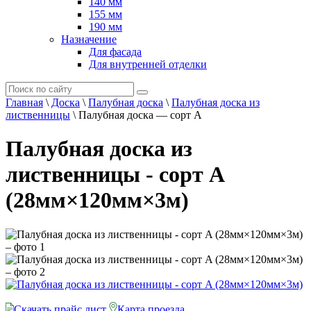
140 мм
155 мм
190 мм
Назначение
Для фасада
Для внутренней отделки
Главная
\
Доска
\
Палубная доска
\
Палубная доска из
лиственницы
\
Палубная доска — сорт A
Палубная доска из
лиственницы - сорт A
(28мм×120мм×3м)
Скачать прайс лист
Карта проезда