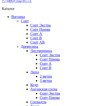
+7 (495) 532-97-71
Каталог
Вагонка
Сорт
Сорт Экстра
Сорт Прима
Сорт A
Сорт В
Сорт AB
Древесина
Лиственница
Сорт Экстра
Сорт Прима
Сорт А
Сорт В
Липа
2 метра
3 метра
Кедр
Ангарская сосна
Cорт Экстра
Сорт Прима
Сосна/ель