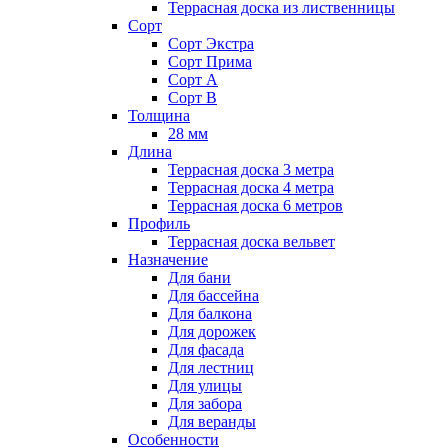
Террасная доска из лиственницы
Сорт
Сорт Экстра
Сорт Прима
Сорт А
Сорт В
Толщина
28 мм
Длина
Террасная доска 3 метра
Террасная доска 4 метра
Террасная доска 6 метров
Профиль
Террасная доска вельвет
Назначение
Для бани
Для бассейна
Для балкона
Для дорожек
Для фасада
Для лестниц
Для улицы
Для забора
Для веранды
Особенности