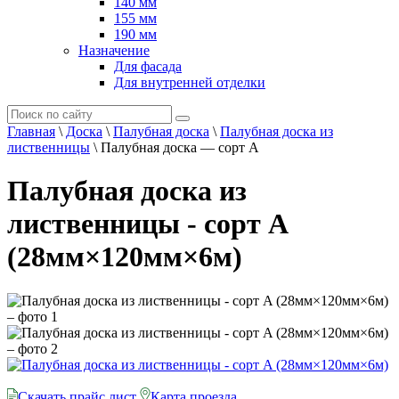
140 мм
155 мм
190 мм
Назначение
Для фасада
Для внутренней отделки
Главная
\
Доска
\
Палубная доска
\
Палубная доска из
лиственницы
\
Палубная доска — сорт A
Палубная доска из
лиственницы - сорт A
(28мм×120мм×6м)
Скачать прайс лист
Карта проезда