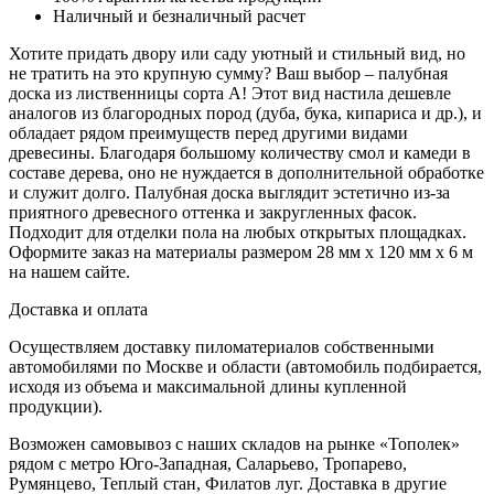
Наличный и безналичный расчет
Хотите придать двору или саду уютный и стильный вид, но
не тратить на это крупную сумму? Ваш выбор ­– палубная
доска из лиственницы сорта А! Этот вид настила дешевле
аналогов из благородных пород (дуба, бука, кипариса и др.), и
обладает рядом преимуществ перед другими видами
древесины. Благодаря большому количеству смол и камеди в
составе дерева, оно не нуждается в дополнительной обработке
и служит долго. Палубная доска выглядит эстетично из-за
приятного древесного оттенка и закругленных фасок.
Подходит для отделки пола на любых открытых площадках.
Оформите заказ на материалы размером 28 мм х 120 мм х 6 м
на нашем сайте.
Доставка и оплата
Осуществляем доставку пиломатериалов собственными
автомобилями по Москве и области (автомобиль подбирается,
исходя из объема и максимальной длины купленной
продукции).
Возможен самовывоз с наших складов на рынке «Тополек»
рядом с метро Юго-Западная, Саларьево, Тропарево,
Румянцево, Теплый стан, Филатов луг. Доставка в другие