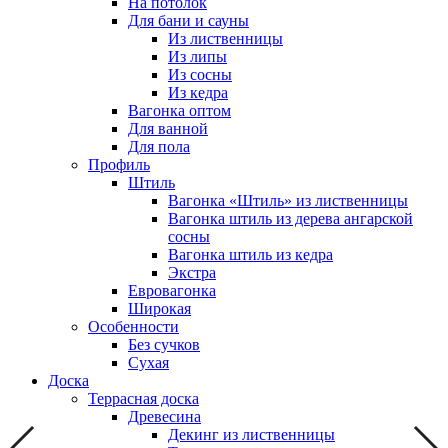
На потолок
Для бани и сауны
Из лиственницы
Из липы
Из сосны
Из кедра
Вагонка оптом
Для ванной
Для пола
Профиль
Штиль
Вагонка «Штиль» из лиственницы
Вагонка штиль из дерева ангарской
сосны
Вагонка штиль из кедра
Экстра
Евровагонка
Широкая
Особенности
Без сучков
Сухая
Доска
Террасная доска
Древесина
Декинг из лиственницы