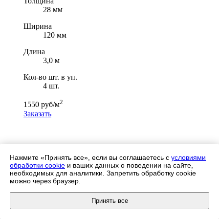
Толщина
28 мм
Ширина
120 мм
Длина
3,0 м
Кол-во шт. в уп.
4 шт.
2
1550 руб/м
Заказать
Нажмите «Принять все», если вы соглашаетесь с
условиями
обработки cookie
и ваших данных о поведении на сайте,
необходимых для аналитики. Запретить обработку cookie
можно через браузер.
Отправить заявку
Принять все
Для уточнения цены оставьте, пожалуйста, заявку или
позвоните по телефону
+7 (495) 532-97-71
, и мы свяжемся с