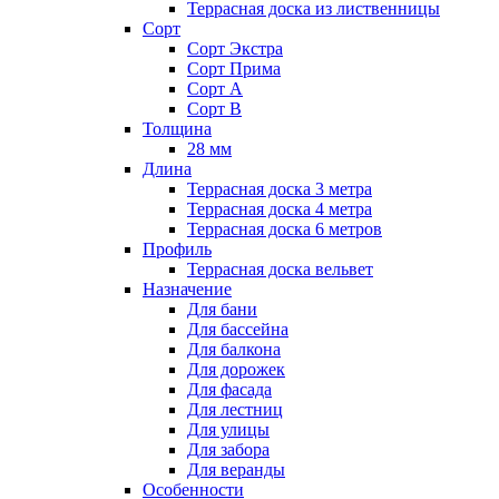
Террасная доска из лиственницы
Сорт
Сорт Экстра
Сорт Прима
Сорт А
Сорт В
Толщина
28 мм
Длина
Террасная доска 3 метра
Террасная доска 4 метра
Террасная доска 6 метров
Профиль
Террасная доска вельвет
Назначение
Для бани
Для бассейна
Для балкона
Для дорожек
Для фасада
Для лестниц
Для улицы
Для забора
Для веранды
Особенности