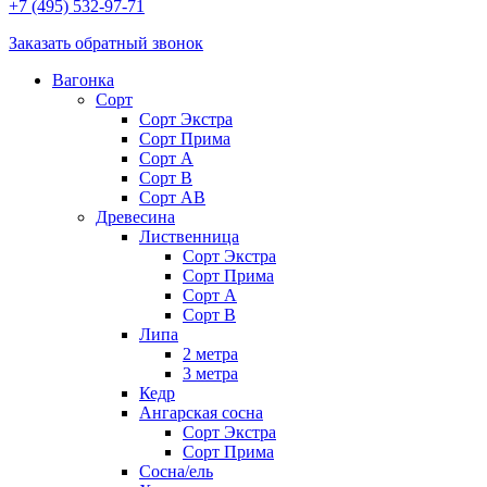
+7 (495) 532-97-71
Заказать обратный звонок
Вагонка
Сорт
Сорт Экстра
Сорт Прима
Сорт A
Сорт В
Сорт AB
Древесина
Лиственница
Сорт Экстра
Сорт Прима
Сорт А
Сорт В
Липа
2 метра
3 метра
Кедр
Ангарская сосна
Cорт Экстра
Сорт Прима
Сосна/ель