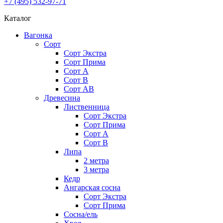
+7 (495) 532-97-71
Каталог
Вагонка
Сорт
Сорт Экстра
Сорт Прима
Сорт A
Сорт В
Сорт AB
Древесина
Лиственница
Сорт Экстра
Сорт Прима
Сорт А
Сорт В
Липа
2 метра
3 метра
Кедр
Ангарская сосна
Cорт Экстра
Сорт Прима
Сосна/ель