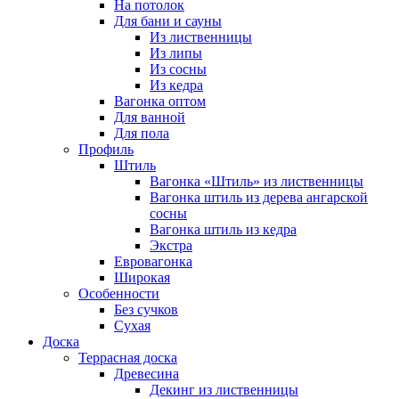
На потолок
Для бани и сауны
Из лиственницы
Из липы
Из сосны
Из кедра
Вагонка оптом
Для ванной
Для пола
Профиль
Штиль
Вагонка «Штиль» из лиственницы
Вагонка штиль из дерева ангарской
сосны
Вагонка штиль из кедра
Экстра
Евровагонка
Широкая
Особенности
Без сучков
Сухая
Доска
Террасная доска
Древесина
Декинг из лиственницы