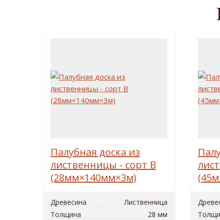
Палубная доска из
Палу
лиственницы - сорт B
лист
(28мм×140мм×3м)
(45
Древесина
Лиственница
Древе
Толщина
28 мм
Толщи