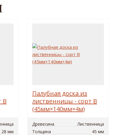
Ы
Палубная доска из
т B
лиственницы - сорт B
(45мм×140мм×4м)
енница
Древесина
Лиственница
28 мм
Толщина
45 мм