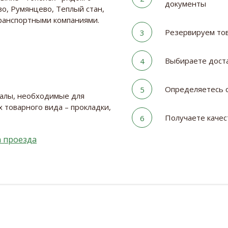
документы
о, Румянцево, Теплый стан,
транспортными компаниями.
Резервируем тов
3
Выбираете дост
4
Определяетесь с
5
иалы, необходимые для
 товарного вида – прокладки,
Получаете качес
6
 проезда