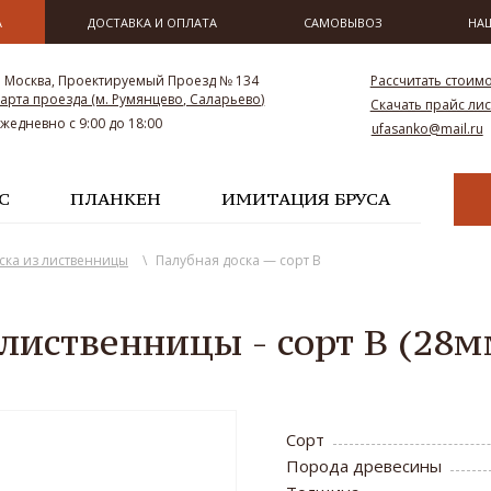
А
ДОСТАВКА И ОПЛАТА
САМОВЫВОЗ
НА
. Москва, Проектируемый Проезд № 134
Рассчитать стоим
арта проезда (м. Румянцево, Саларьево)
Скачать прайс лис
Ежедневно с 9:00 до 18:00
ufasanko@mail.ru
С
ПЛАНКЕН
ИМИТАЦИЯ БРУСА
ска из лиственницы
\
Палубная доска — сорт B
 лиственницы - сорт B (2
Сорт
Порода древесины