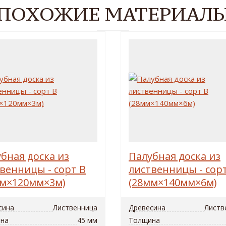
ПОХОЖИЕ МАТЕРИАЛ
бная доска из
Палубная доска из
венницы - сорт B
лиственницы - сор
мм×120мм×3м)
(28мм×140мм×6м)
сина
Лиственница
Древесина
Листв
на
45 мм
Толщина