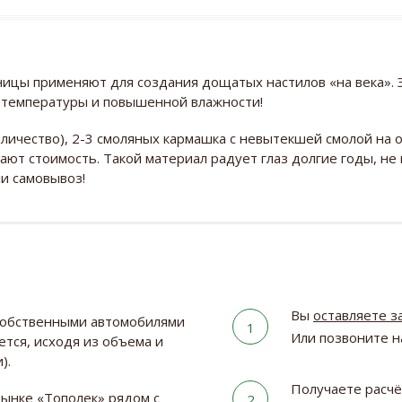
ницы применяют для создания дощатых настилов «на века». 
у температуры и повышенной влажности!
оличество), 2-3 смоляных кармашка с невытекшей смолой на 
ют стоимость. Такой материал радует глаз долгие годы, не 
ли самовывоз!
Вы
оставляете з
собственными автомобилями
1
Или позвоните 
ется, исходя из объема и
).
Получаете расчё
рынке «Тополек» рядом с
2