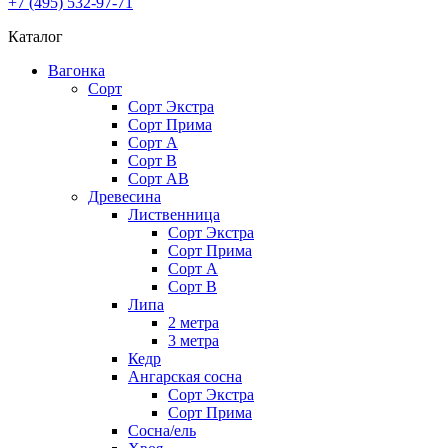
+7 (495) 532-97-71
Каталог
Вагонка
Сорт
Сорт Экстра
Сорт Прима
Сорт A
Сорт В
Сорт AB
Древесина
Лиственница
Сорт Экстра
Сорт Прима
Сорт А
Сорт В
Липа
2 метра
3 метра
Кедр
Ангарская сосна
Cорт Экстра
Сорт Прима
Сосна/ель