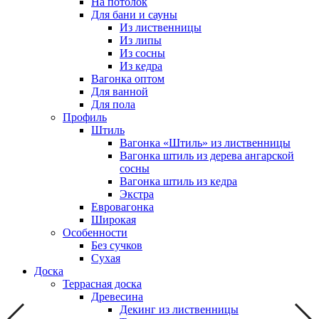
На потолок
Для бани и сауны
Из лиственницы
Из липы
Из сосны
Из кедра
Вагонка оптом
Для ванной
Для пола
Профиль
Штиль
Вагонка «Штиль» из лиственницы
Вагонка штиль из дерева ангарской
сосны
Вагонка штиль из кедра
Экстра
Евровагонка
Широкая
Особенности
Без сучков
Сухая
Доска
Террасная доска
Древесина
Декинг из лиственницы