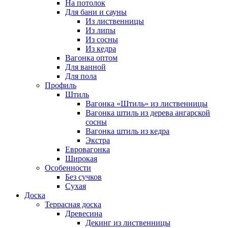
На потолок
Для бани и сауны
Из лиственницы
Из липы
Из сосны
Из кедра
Вагонка оптом
Для ванной
Для пола
Профиль
Штиль
Вагонка «Штиль» из лиственницы
Вагонка штиль из дерева ангарской
сосны
Вагонка штиль из кедра
Экстра
Евровагонка
Широкая
Особенности
Без сучков
Сухая
Доска
Террасная доска
Древесина
Декинг из лиственницы