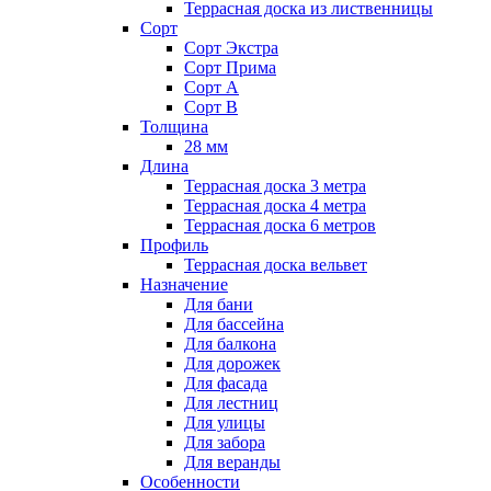
Террасная доска из лиственницы
Сорт
Сорт Экстра
Сорт Прима
Сорт А
Сорт В
Толщина
28 мм
Длина
Террасная доска 3 метра
Террасная доска 4 метра
Террасная доска 6 метров
Профиль
Террасная доска вельвет
Назначение
Для бани
Для бассейна
Для балкона
Для дорожек
Для фасада
Для лестниц
Для улицы
Для забора
Для веранды
Особенности