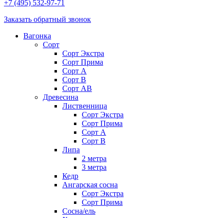
+7 (495) 532-97-71
Заказать обратный звонок
Вагонка
Сорт
Сорт Экстра
Сорт Прима
Сорт A
Сорт В
Сорт AB
Древесина
Лиственница
Сорт Экстра
Сорт Прима
Сорт А
Сорт В
Липа
2 метра
3 метра
Кедр
Ангарская сосна
Cорт Экстра
Сорт Прима
Сосна/ель