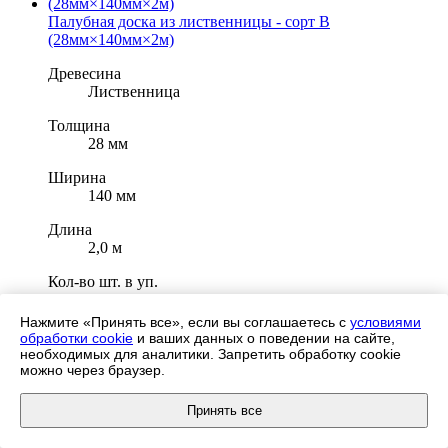
Палубная доска из лиственницы - сорт B
(28мм×140мм×2м)
Древесина
Лиственница
Толщина
28 мм
Ширина
140 мм
Длина
2,0 м
Кол-во шт. в уп.
4 шт.
Нажмите «Принять все», если вы соглашаетесь с
условиями
2
1550 руб/м
обработки cookie
и ваших данных о поведении на сайте,
необходимых для аналитики. Запретить обработку cookie
Заказать
можно через браузер.
Принять все