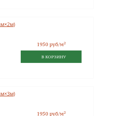
мм×2м)
2
1950 руб/м
В КОРЗИНУ
мм×3м)
2
1950 руб/м