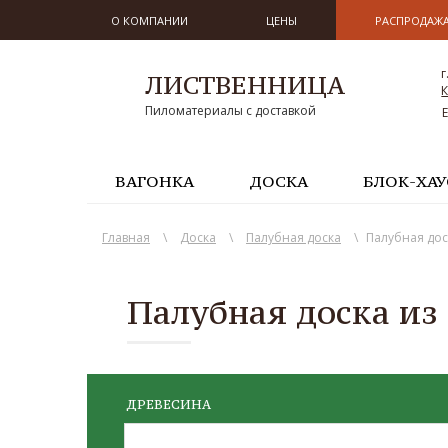
О КОМПАНИИ
ЦЕНЫ
РАСПРОДАЖ
г
ЛИСТВЕННИЦА
К
Пиломатериалы с доставкой
ВАГОНКА
ДОСКА
БЛОК-ХАУ
Главная
\
Доска
\
Палубная доска
\
Палубная дос
Палубная доска из
ДРЕВЕСИНА