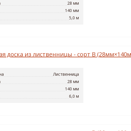
а
28 мм
140 мм
5,0 м
ая доска из лиственницы - сорт B (28мм×140
на
Лиственница
а
28 мм
140 мм
6,0 м