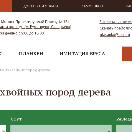
А
ДОСТАВКА И ОПЛАТА
САМОВЫВОЗ
НА
. Москва, Проектируемый Проезд № 134
Рассчитать стоим
арта проезда (м. Румянцево, Саларьево)
Скачать прайс лис
Ежедневно с 9:00 до 18:00
ufasanko@mail.ru
С
ПЛАНКЕН
ИМИТАЦИЯ БРУСА
ка из хвойных пород дерева
 хвойных пород дерева
СОРТ
РАЗМЕ