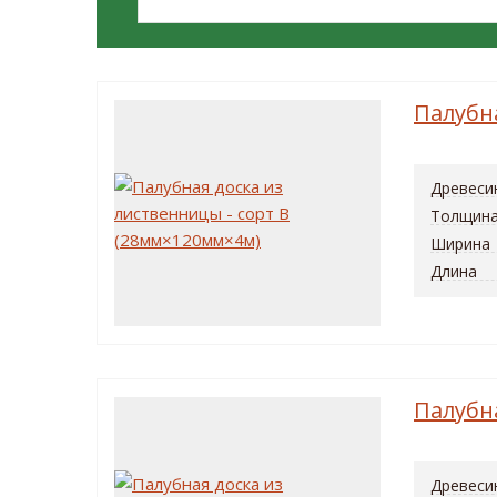
Палубн
Древеси
Толщин
Ширина
Длина
Палубн
Древеси