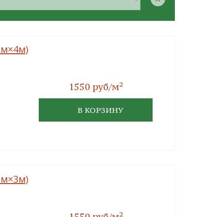
мм×4м)
2
1550 руб/м
В КОРЗИНУ
мм×3м)
2
1550 руб/м