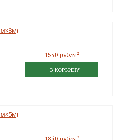
мм×3м)
2
1550 руб/м
В КОРЗИНУ
мм×5м)
2
1850 руб/м