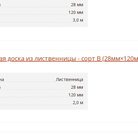
а
28 мм
120 мм
3,0 м
ая доска из лиственницы - сорт B (28мм×120
на
Лиственница
а
28 мм
120 мм
2,0 м