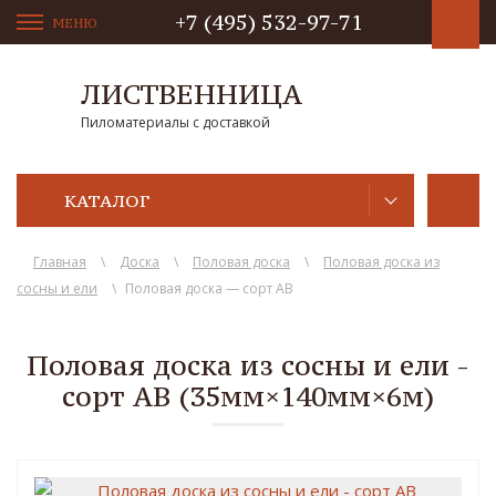
+7 (495) 532-97-71
МЕНЮ
ЛИСТВЕННИЦА
Пиломатериалы с доставкой
КАТАЛОГ
Главная
\
Доска
\
Половая доска
\
Половая доска из
сосны и ели
\
Половая доска — сорт AB
Половая доска из сосны и ели -
сорт АВ (35мм×140мм×6м)