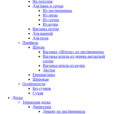
На потолок
Для бани и сауны
Из лиственницы
Из липы
Из сосны
Из кедра
Вагонка оптом
Для ванной
Для пола
Профиль
Штиль
Вагонка «Штиль» из лиственницы
Вагонка штиль из дерева ангарской
сосны
Вагонка штиль из кедра
Экстра
Евровагонка
Широкая
Особенности
Без сучков
Сухая
Доска
Террасная доска
Древесина
Декинг из лиственницы