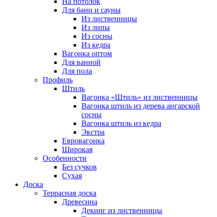
На потолок
Для бани и сауны
Из лиственницы
Из липы
Из сосны
Из кедра
Вагонка оптом
Для ванной
Для пола
Профиль
Штиль
Вагонка «Штиль» из лиственницы
Вагонка штиль из дерева ангарской
сосны
Вагонка штиль из кедра
Экстра
Евровагонка
Широкая
Особенности
Без сучков
Сухая
Доска
Террасная доска
Древесина
Декинг из лиственницы