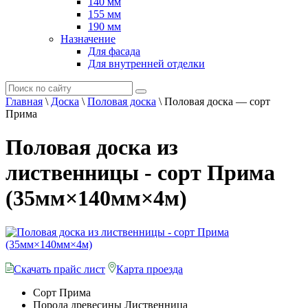
140 мм
155 мм
190 мм
Назначение
Для фасада
Для внутренней отделки
Главная
\
Доска
\
Половая доска
\
Половая доска — сорт
Прима
Половая доска из
лиственницы - сорт Прима
(35мм×140мм×4м)
Скачать прайс лист
Карта проезда
Сорт
Прима
Порода древесины
Лиственница