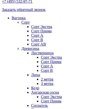
+7 (495) 532-97-71
Заказать обратный звонок
Вагонка
Сорт
Сорт Экстра
Сорт Прима
Сорт A
Сорт В
Сорт AB
Древесина
Лиственница
Сорт Экстра
Сорт Прима
Сорт А
Сорт В
Липа
2 метра
3 метра
Кедр
Ангарская сосна
Cорт Экстра
Сорт Прима
Сосна/ель