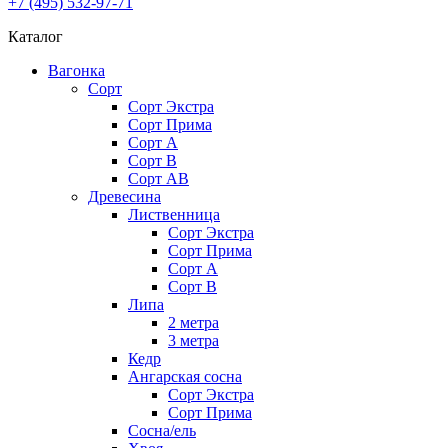
+7 (495) 532-97-71
Каталог
Вагонка
Сорт
Сорт Экстра
Сорт Прима
Сорт A
Сорт В
Сорт AB
Древесина
Лиственница
Сорт Экстра
Сорт Прима
Сорт А
Сорт В
Липа
2 метра
3 метра
Кедр
Ангарская сосна
Cорт Экстра
Сорт Прима
Сосна/ель