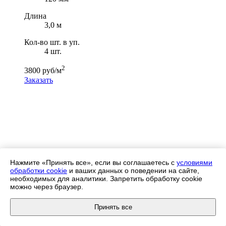
Длина
3,0 м
Кол-во шт. в уп.
4 шт.
2
3800 руб/м
Заказать
Отправить заявку
Нажмите «Принять все», если вы соглашаетесь с
условиями
обработки cookie
и ваших данных о поведении на сайте,
Для уточнения цены оставьте, пожалуйста, заявку или
необходимых для аналитики. Запретить обработку cookie
позвоните по телефону
+7 (495) 532-97-71
, и мы свяжемся с
можно через браузер.
вами!
Принять все