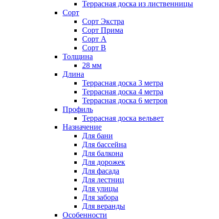
Террасная доска из лиственницы
Сорт
Сорт Экстра
Сорт Прима
Сорт А
Сорт В
Толщина
28 мм
Длина
Террасная доска 3 метра
Террасная доска 4 метра
Террасная доска 6 метров
Профиль
Террасная доска вельвет
Назначение
Для бани
Для бассейна
Для балкона
Для дорожек
Для фасада
Для лестниц
Для улицы
Для забора
Для веранды
Особенности