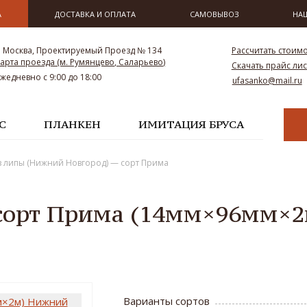
А
ДОСТАВКА И ОПЛАТА
САМОВЫВОЗ
НА
. Москва, Проектируемый Проезд № 134
Рассчитать стоим
арта проезда (м. Румянцево, Саларьево)
Скачать прайс лис
Ежедневно с 9:00 до 18:00
ufasanko@mail.ru
С
ПЛАНКЕН
ИМИТАЦИЯ БРУСА
з липы (Нижний Новгород) — сорт Прима
- сорт Прима (14мм×96мм×
Варианты сортов