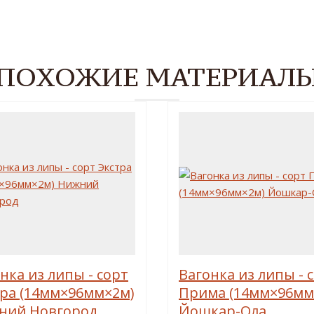
ПОХОЖИЕ МАТЕРИАЛ
нка из липы - сорт
Вагонка из липы - 
тра (14мм×96мм×2м)
Прима (14мм×96мм
ний Новгород
Йошкар-Ола