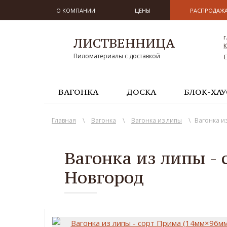
О КОМПАНИИ
ЦЕНЫ
РАСПРОДАЖ
г
ЛИСТВЕННИЦА
К
Пиломатериалы с доставкой
ВАГОНКА
ДОСКА
БЛОК-ХАУ
Главная
\
Вагонка
\
Вагонка из липы
\
Вагонка и
Вагонка из липы 
Новгород