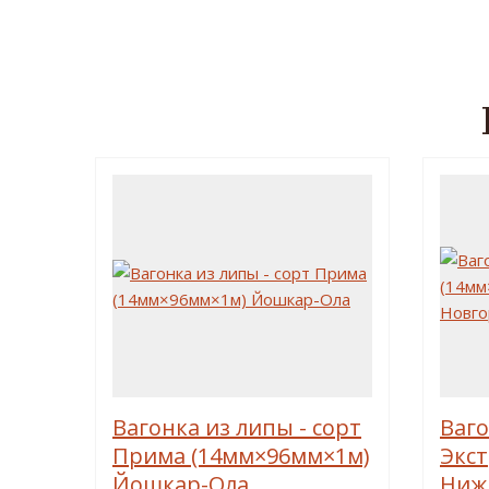
Вагонка из липы - сорт
Ваго
Прима (14мм×96мм×1м)
Экс
Йошкар-Ола
Ниж