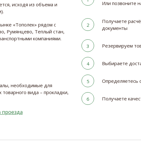
Или позвоните 
ется, исходя из объема и
).
Получаете расчё
рынке «Тополек» рядом с
2
документы
о, Румянцево, Теплый стан,
транспортными компаниями.
Резервируем тов
3
Выбираете дост
4
Определяетесь с
5
иалы, необходимые для
 товарного вида – прокладки,
Получаете качес
6
 проезда