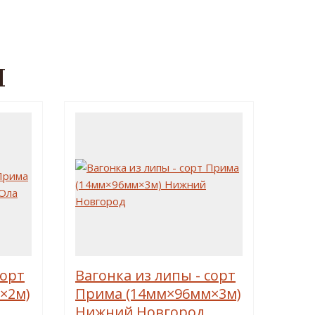
Ы
сорт
Вагонка из липы - сорт
×2м)
Прима (14мм×96мм×3м)
Нижний Новгород