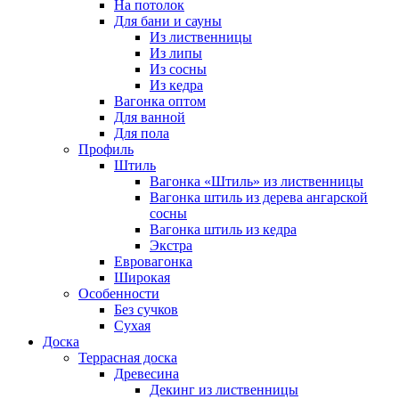
На потолок
Для бани и сауны
Из лиственницы
Из липы
Из сосны
Из кедра
Вагонка оптом
Для ванной
Для пола
Профиль
Штиль
Вагонка «Штиль» из лиственницы
Вагонка штиль из дерева ангарской
сосны
Вагонка штиль из кедра
Экстра
Евровагонка
Широкая
Особенности
Без сучков
Сухая
Доска
Террасная доска
Древесина
Декинг из лиственницы