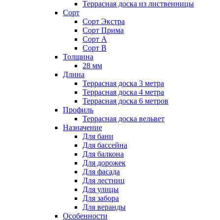
Террасная доска из лиственницы
Сорт
Сорт Экстра
Сорт Прима
Сорт А
Сорт В
Толщина
28 мм
Длина
Террасная доска 3 метра
Террасная доска 4 метра
Террасная доска 6 метров
Профиль
Террасная доска вельвет
Назначение
Для бани
Для бассейна
Для балкона
Для дорожек
Для фасада
Для лестниц
Для улицы
Для забора
Для веранды
Особенности