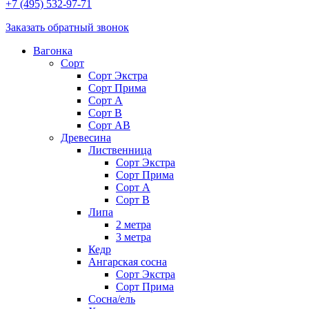
+7 (495) 532-97-71
Заказать обратный звонок
Вагонка
Сорт
Сорт Экстра
Сорт Прима
Сорт A
Сорт В
Сорт AB
Древесина
Лиственница
Сорт Экстра
Сорт Прима
Сорт А
Сорт В
Липа
2 метра
3 метра
Кедр
Ангарская сосна
Cорт Экстра
Сорт Прима
Сосна/ель