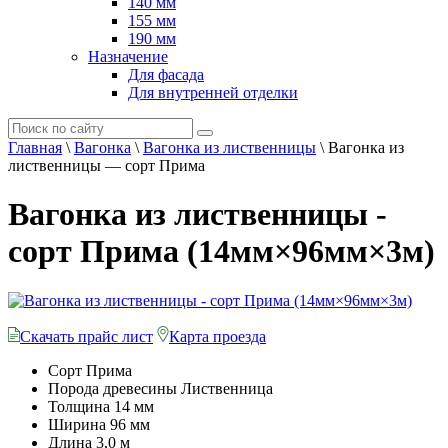
140 мм
155 мм
190 мм
Назначение
Для фасада
Для внутренней отделки
Главная
\
Вагонка
\
Вагонка из лиственницы
\
Вагонка из
лиственницы — сорт Прима
Вагонка из лиственницы -
сорт Прима (14мм×96мм×3м)
Скачать прайс лист
Карта проезда
Сорт
Прима
Порода древесины
Лиственница
Толщина
14 мм
Ширина
96 мм
Длина
3,0 м