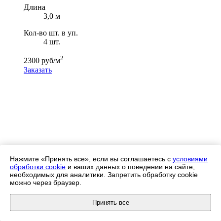
Длина
3,0 м
Кол-во шт. в уп.
4 шт.
2
2300 руб/м
Заказать
Отправить заявку
Нажмите «Принять все», если вы соглашаетесь с
условиями
Для уточнения цены оставьте, пожалуйста, заявку или
обработки cookie
и ваших данных о поведении на сайте,
позвоните по телефону
+7 (495) 532-97-71
, и мы свяжемся с
необходимых для аналитики. Запретить обработку cookie
вами!
можно через браузер.
Принять все