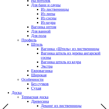
На потолок
Для бани и сауны
Из лиственницы
Из липы
Из сосны
Из кедра
Вагонка оптом
Для ванной
Для пола
Профиль
Штиль
Вагонка «Штиль» из лиственницы
Вагонка штиль из дерева ангарской
сосны
Вагонка штиль из кедра
Экстра
Евровагонка
Широкая
Особенности
Без сучков
Сухая
Доска
Террасная доска
Древесина
Декинг из лиственницы