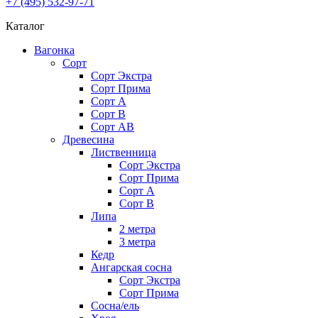
+7 (495) 532-97-71
Каталог
Вагонка
Сорт
Сорт Экстра
Сорт Прима
Сорт A
Сорт В
Сорт AB
Древесина
Лиственница
Сорт Экстра
Сорт Прима
Сорт А
Сорт В
Липа
2 метра
3 метра
Кедр
Ангарская сосна
Cорт Экстра
Сорт Прима
Сосна/ель