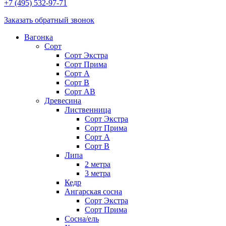
+7 (495) 532-97-71
Заказать обратный звонок
Вагонка
Сорт
Сорт Экстра
Сорт Прима
Сорт A
Сорт В
Сорт AB
Древесина
Лиственница
Сорт Экстра
Сорт Прима
Сорт А
Сорт В
Липа
2 метра
3 метра
Кедр
Ангарская сосна
Cорт Экстра
Сорт Прима
Сосна/ель