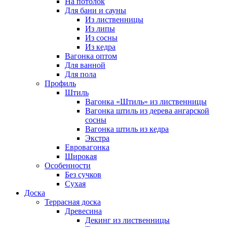
На потолок
Для бани и сауны
Из лиственницы
Из липы
Из сосны
Из кедра
Вагонка оптом
Для ванной
Для пола
Профиль
Штиль
Вагонка «Штиль» из лиственницы
Вагонка штиль из дерева ангарской
сосны
Вагонка штиль из кедра
Экстра
Евровагонка
Широкая
Особенности
Без сучков
Сухая
Доска
Террасная доска
Древесина
Декинг из лиственницы