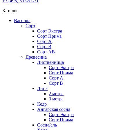
+7 (495) 532-97-71
Каталог
Вагонка
Сорт
Сорт Экстра
Сорт Прима
Сорт A
Сорт В
Сорт AB
Древесина
Лиственница
Сорт Экстра
Сорт Прима
Сорт А
Сорт В
Липа
2 метра
3 метра
Кедр
Ангарская сосна
Cорт Экстра
Сорт Прима
Сосна/ель