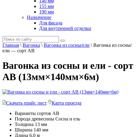
140 мм
155 мм
190 мм
Назначение
Для фасада
Для внутренней отделки
Главная
\
Вагонка
\
Вагонка из сосны/ели
\
Вагонка из сосны/
ели — сорт AB
Вагонка из сосны и ели - сорт
AB (13мм×140мм×6м)
Скачать прайс лист
Карта проезда
Варианты сортов
AB
Порода древесины
Сосна и ель
Толщина
13 мм
Ширина
140 мм
Длина
6,0 м