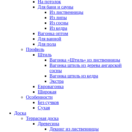
На потолок
Для бани и сауны
Из лиственницы
Из липы
Из сосны
Из кедра
Вагонка оптом
Для ванной
Для пола
Профиль
Штиль
Вагонка «Штиль» из лиственницы
Вагонка штиль из дерева ангарской
сосны
Вагонка штиль из кедра
Экстра
Евровагонка
Широкая
Особенности
Без сучков
Сухая
Доска
Террасная доска
Древесина
Декинг из лиственницы