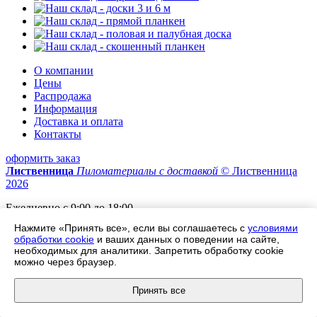
О компании
Цены
Распродажа
Информация
Доставка и оплата
Контакты
оформить заказ
Лиственница
Пиломатериалы с доставкой
© Лиственница
2026
Ежедневно с 9:00 до 18:00
Нажмите «Принять все», если вы соглашаетесь с
условиями
г. Москва, Проектируемый Проезд № 134
обработки cookie
и ваших данных о поведении на сайте,
необходимых для аналитики. Запретить обработку cookie
Рядом с метро Саларьево, Румянцево, Тропарево
можно через браузер.
+7 (495) 532-97-71
Принять все
Заказать обратный звонок