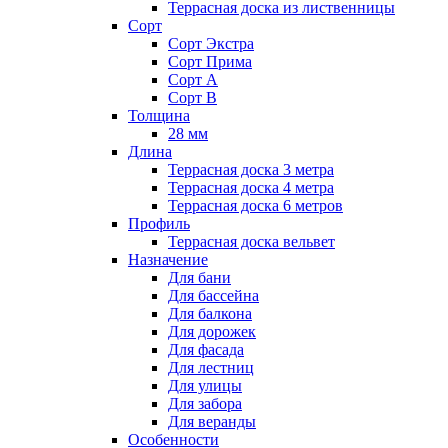
Террасная доска из лиственницы
Сорт
Сорт Экстра
Сорт Прима
Сорт А
Сорт В
Толщина
28 мм
Длина
Террасная доска 3 метра
Террасная доска 4 метра
Террасная доска 6 метров
Профиль
Террасная доска вельвет
Назначение
Для бани
Для бассейна
Для балкона
Для дорожек
Для фасада
Для лестниц
Для улицы
Для забора
Для веранды
Особенности